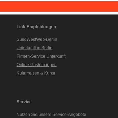
Link-Empfehlungen
SuedWestWeb-Berlin
Unterkunft in Berlin
Firmen-Service Unterkunft
Online-Gästemappen
Kulturreisen & Kunst
Service
Nutzen Sie unsere Service-Angebote