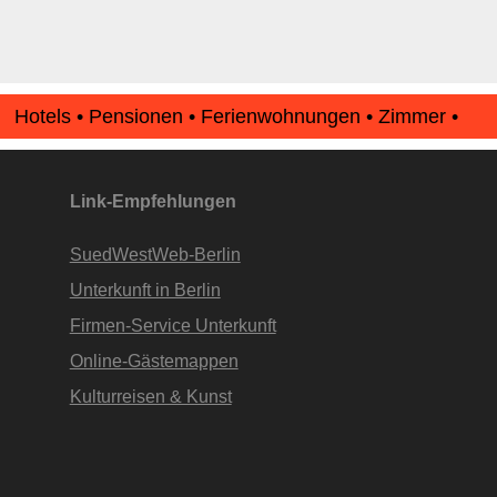
Hotels • Pensionen • Ferienwohnungen • Zimmer •
Apartments • www.Finde-Unterkunft.de
Link-Empfehlungen
SuedWestWeb-Berlin
Unterkunft in Berlin
Firmen-Service Unterkunft
Online-Gästemappen
Kulturreisen & Kunst