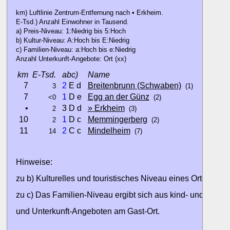
km) Luftlinie Zentrum-Entfernung nach • Erkheim.
E-Tsd.) Anzahl Einwohner in Tausend.
a) Preis-Niveau: 1:Niedrig bis 5:Hoch
b) Kultur-Niveau: A:Hoch bis E:Niedrig
c) Familien-Niveau: a:Hoch bis e:Niedrig
Anzahl Unterkunft-Angebote: Ort (xx)
km
E-Tsd.
abc)
Name
7
2
E d
Breitenbrunn (Schwaben)
3
(1)
7
1
D e
Egg an der Günz
<0
(2)
•
3 D d
» Erkheim
2
(3)
10
1
D c
Memmingerberg
2
(2)
11
2
C c
Mindelheim
14
(7)
Hinweise:
zu b) Kulturelles und touristisches Niveau eines Ortes oder
zu c) Das Familien-Niveau ergibt sich aus kind- und familien
und Unterkunft-Angeboten am Gast-Ort.