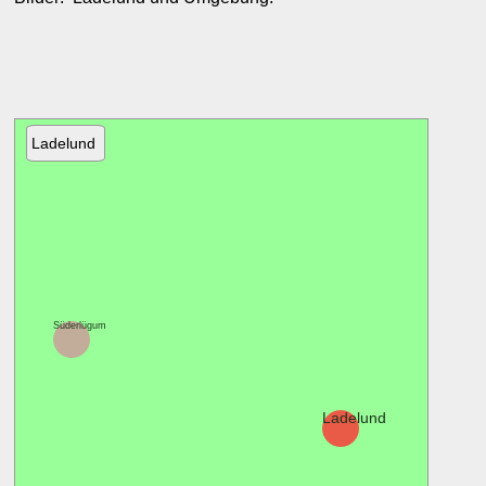
Ladelund
Süderlügum
Ladelund