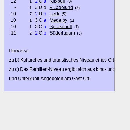
12
2
C
a
Klixbüll
1
(3)
•
3 D e
» Ladelund
1
(2)
10
2
D
b
Leck
7
(5)
10
3 C
a
Medelby
1
(1)
10
3 C
a
Sprakebüll
1
(1)
11
2
C
b
Süderlügum
2
(3)
Hinweise:
zu b) Kulturelles und touristisches Niveau eines Ortes oder
zu c) Das Familien-Niveau ergibt sich aus kind- und familien
und Unterkunft-Angeboten am Gast-Ort.
Alle Bewertungen haben die aktuell verfügbaren Daten zur
Bewertungen zurzeit noch ohne Lage-Bewertung.