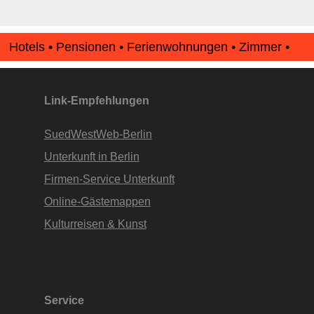
Hotels • Pensionen • Ferienwohnungen • Zimmer •
Apartments • www.Finde-Unterkunft.de
Link-Empfehlungen
SuedWestWeb-Berlin
Unterkunft in Berlin
Firmen-Service Unterkunft
Online-Gästemappen
Kulturreisen & Kunst
Service