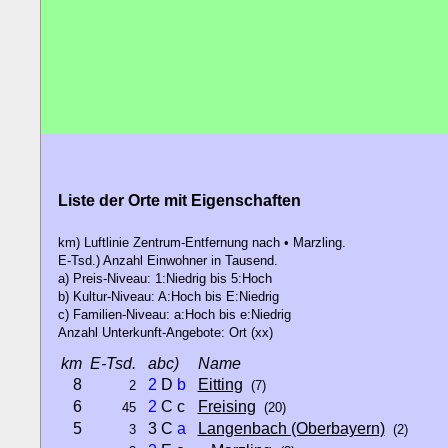
Liste der Orte mit Eigenschaften
km) Luftlinie Zentrum-Entfernung nach • Marzling.
E-Tsd.) Anzahl Einwohner in Tausend.
a) Preis-Niveau: 1:Niedrig bis 5:Hoch
b) Kultur-Niveau: A:Hoch bis E:Niedrig
c) Familien-Niveau: a:Hoch bis e:Niedrig
Anzahl Unterkunft-Angebote: Ort (xx)
km
E-Tsd.
abc)
Name
8
2
D
b
Eitting
2
(7)
6
2
C c
Freising
45
(20)
5
3 C
a
Langenbach (Oberbayern)
3
(2)