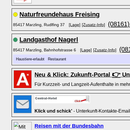
Naturfreundehaus Freising
(08161)
85417 Marzling, Rudlfing 37
[Lage]
[Zusatz-Info]
Landgasthof Nagerl
(08
85417 Marzling, Bahnhofstrasse 6
[Lage]
[Zusatz-Info]
Haustiere-erlaubt Restaurant
👉
Neu & Klick: Zukunft-Portal
Unt
Für Kurzzeit- und Langzeit-Aufenthalte in mehr
Klick und schick'
- Unterkunft-Kontakte-Emai
Reisen mit der Bundesbahn