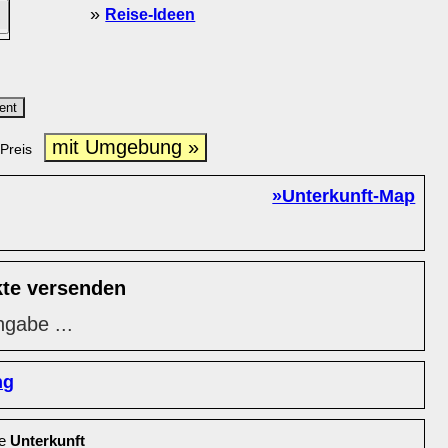
»
Reise-Ideen
ent
mit Umgebung »
Preis
»Unterkunft-Map
kte versenden
ngabe ...
ng
le
Unterkunft