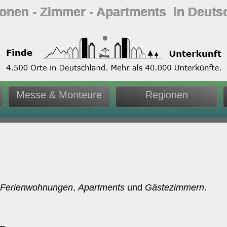
ionen ‐ Zimmer ‐ Apartments in Deuts
Messe & Monteure
Regionen
,
Ferienwohnungen
,
Apartments
und
Gästezimmern
.