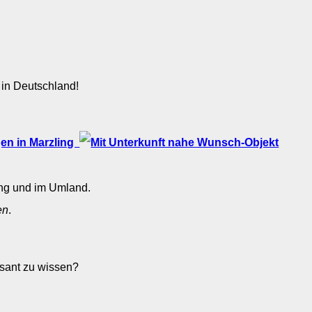
 in Deutschland!
en in Marzling
ing und im Umland.
en
.
essant zu wissen?