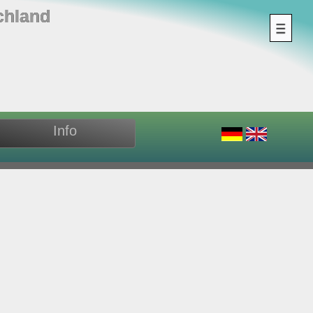
chland
Info