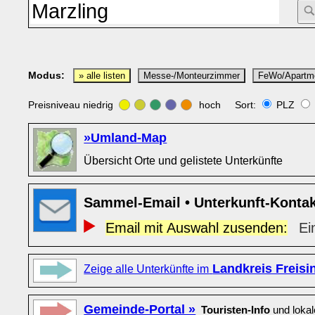
Modus:
» alle listen
Messe-/Monteurzimmer
FeWo/Apartm
Preisniveau niedrig
hoch Sort:
PLZ
»Umland-Map
Übersicht Orte und gelistete Unterkünfte
Sammel-Email • Unterkunft-Konta
Email mit Auswahl zusenden:
Ei
Landkreis Freisi
Zeige alle Unterkünfte im
Gemeinde-Portal »
Touristen-Info
und loka