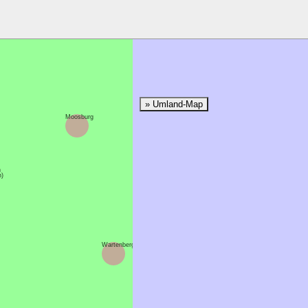
» Umland-Map
Moosburg
h
n)
Wartenberg