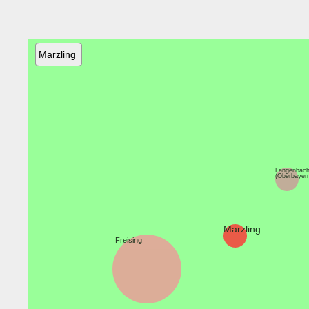
Marzling
Langenbac
(Oberbayer
Marzling
Freising