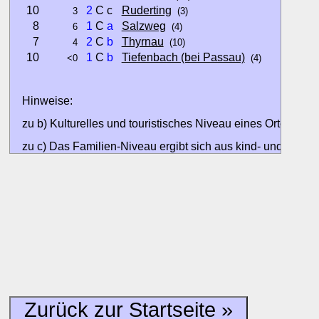
10
2
C c
Ruderting
3
(3)
8
1
C
a
Salzweg
6
(4)
7
2
C
b
Thyrnau
4
(10)
10
1
C
b
Tiefenbach (bei Passau)
<0
(4)
Hinweise:
zu b) Kulturelles und touristisches Niveau eines Ortes oder
zu c) Das Familien-Niveau ergibt sich aus kind- und familien
und Unterkunft-Angeboten am Gast-Ort.
Alle Bewertungen haben die aktuell verfügbaren Daten zur
Bewertungen zurzeit noch ohne Lage-Bewertung.
Zurück zur Startseite »