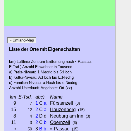
» Umland-Map
Liste der Orte mit Eigenschaften
km) Luftlinie Zentrum-Entfernung nach • Passau.
E-Tsd.) Anzahl Einwohner in Tausend.
a) Preis-Niveau: 1:Niedrig bis 5:Hoch
b) Kultur-Niveau: A:Hoch bis E:Niedrig
c) Familien-Niveau: a:Hoch bis e:Niedrig
Anzahl Unterkunft-Angebote: Ort (xx)
km
E-Tsd.
abc)
Name
9
1
C
a
Fürstenzell
7
(3)
15
2
C
a
Hauzenberg
12
(15)
8
2
D d
Neuburg am Inn
4
(3)
11
2
C
b
Obernzell
3
(6)
•
3
B
b
» Passau
50
(15)