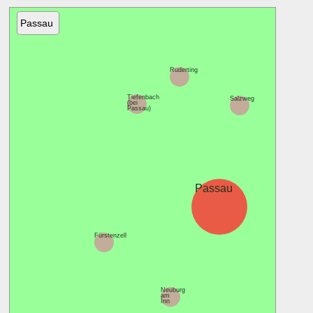
Passau
Ruderting
Tiefenbach
Salzweg
(bei
Passau)
Thyrn
Passau
Fürstenzell
Neuburg
am
Inn