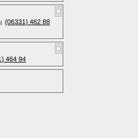
(06331) 462 88
o]
1) 464 94