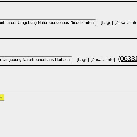
[Lage]
[Zusatz-Inf
(0633
[Lage]
[Zusatz-Info]
 »