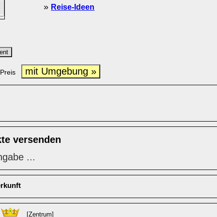
»
Reise-Ideen
ent
mit Umgebung »
Preis
kte versenden
ngabe ...
rkunft
[Zentrum]