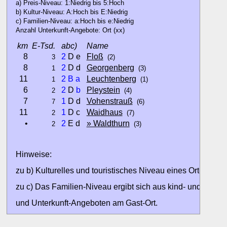
a) Preis-Niveau: 1:Niedrig bis 5:Hoch
b) Kultur-Niveau: A:Hoch bis E:Niedrig
c) Familien-Niveau: a:Hoch bis e:Niedrig
Anzahl Unterkunft-Angebote: Ort (xx)
km
E-Tsd.
abc)
Name
8
2
D e
Floß
3
(2)
8
2
D d
Georgenberg
1
(3)
11
2
B
a
Leuchtenberg
1
(1)
6
2
D
b
Pleystein
2
(4)
7
1
D d
Vohenstrauß
7
(6)
11
1
D c
Waidhaus
2
(7)
•
2
E d
» Waldthurn
2
(3)
Hinweise:
zu b) Kulturelles und touristisches Niveau eines Ortes oder
zu c) Das Familien-Niveau ergibt sich aus kind- und familien
und Unterkunft-Angeboten am Gast-Ort.