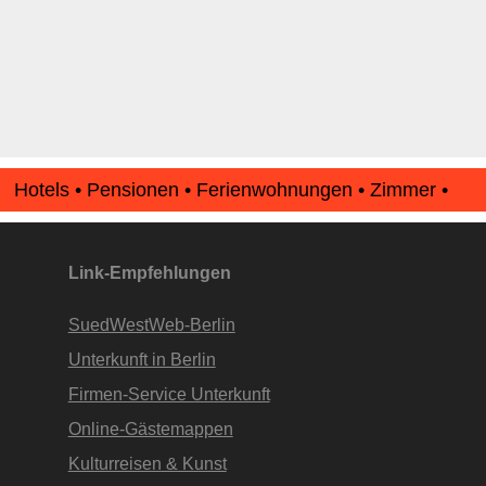
Hotels • Pensionen • Ferienwohnungen • Zimmer •
Apartments • www.Finde-Unterkunft.de
Link-Empfehlungen
SuedWestWeb-Berlin
Unterkunft in Berlin
Firmen-Service Unterkunft
Online-Gästemappen
Kulturreisen & Kunst