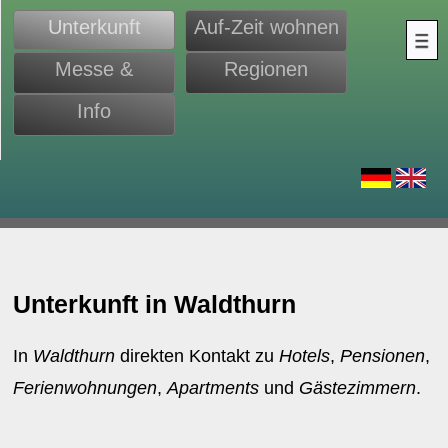
Unterkunft
Auf-Zeit wohnen
Messe &
Regionen
Monteure
Info
d
Unterkunft in Waldthurn
In
Waldthurn
direkten Kontakt zu
Hotels
,
Pensionen
,
Ferienwohnungen
,
Apartments
und
Gästezimmern
.