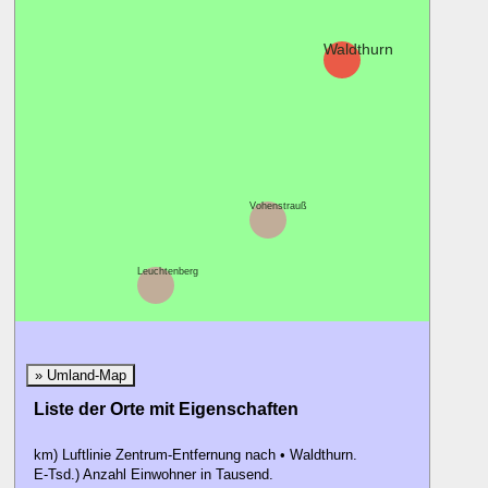
Waldthurn
Pleyste
Vohenstrauß
Leuchtenberg
» Umland-Map
Liste der Orte mit Eigenschaften
km) Luftlinie Zentrum-Entfernung nach • Waldthurn.
E-Tsd.) Anzahl Einwohner in Tausend.