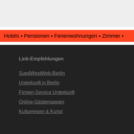
Hotels • Pensionen • Ferienwohnungen • Zimmer •
Apartments • www.Finde-Unterkunft.de
Link-Empfehlungen
SuedWestWeb-Berlin
Unterkunft in Berlin
Firmen-Service Unterkunft
Online-Gästemappen
Kulturreisen & Kunst