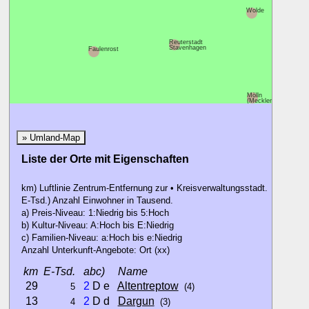
Wolde
Reuterstadt
Stavenhagen
Faulenrost
Mölln
(Mecklenburg)
» Umland-Map
Liste der Orte mit Eigenschaften
km) Luftlinie Zentrum-Entfernung zur • Kreisverwaltungsstadt.
E-Tsd.) Anzahl Einwohner in Tausend.
a) Preis-Niveau: 1:Niedrig bis 5:Hoch
b) Kultur-Niveau: A:Hoch bis E:Niedrig
c) Familien-Niveau: a:Hoch bis e:Niedrig
Anzahl Unterkunft-Angebote: Ort (xx)
km
E-Tsd.
abc)
Name
29
2
D e
Altentreptow
5
(4)
13
2
D d
Dargun
4
(3)