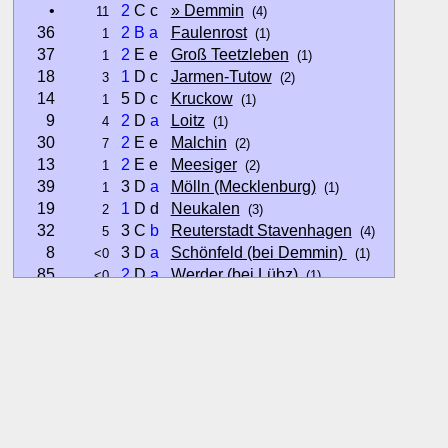
•
2
C c
» Demmin
11
(4)
36
2
B
a
Faulenrost
1
(1)
37
2
E e
Groß Teetzleben
1
(1)
18
1
D c
Jarmen-Tutow
3
(2)
14
5 D c
Kruckow
1
(1)
9
2
D
a
Loitz
4
(1)
30
2
E e
Malchin
7
(2)
13
2
E e
Meesiger
1
(2)
39
3 D
a
Mölln (Mecklenburg)
1
(1)
19
1
D d
Neukalen
2
(3)
32
3 C
b
Reuterstadt Stavenhagen
5
(4)
8
3 D
a
Schönfeld (bei Demmin)
<0
(1)
85
2
D
a
Werder (bei Lübz)
<0
(1)
26
1
D
a
Wolde
1
(1)
Hinweise:
zu b) Kulturelles und touristisches Niveau eines Ortes oder
zu c) Das Familien-Niveau ergibt sich aus kind- und familien