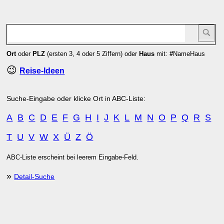
Ort
oder
PLZ
(ersten 3, 4 oder 5 Ziffern) oder
Haus
mit:
#
NameHaus
😉
Reise-Ideen
Suche-Eingabe oder klicke Ort in ABC-Liste:
A
B
C
D
E
F
G
H
I
J
K
L
M
N
O
P
Q
R
S
T
U
V
W
X
Ü
Z
Ö
ABC-Liste erscheint bei leerem Eingabe-Feld.
»
Detail-Suche