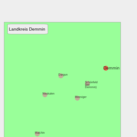
Landkreis Demmin
Loitz
Demmin
Dargun
Schönfeld
(bei
Demmin)
Neukalen
Meesiger
Malchin