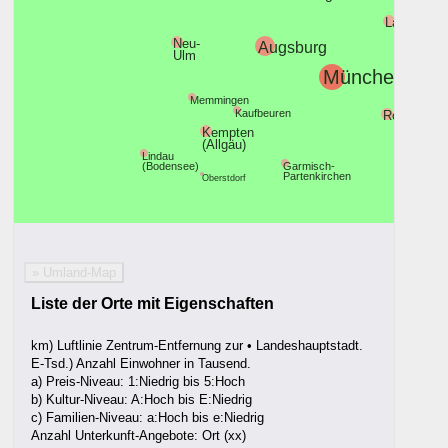
Landshut
Neu-
Augsburg
Ulm
München
Memmingen
Kaufbeuren
Rosenhei
Kempten
(Allgäu)
Lindau
(Bodensee)
Garmisch-
Partenkirchen
Oberstdorf
» Umland-Map
Liste der Orte mit Eigenschaften
km) Luftlinie Zentrum-Entfernung zur • Landeshauptstadt.
E-Tsd.) Anzahl Einwohner in Tausend.
a) Preis-Niveau: 1:Niedrig bis 5:Hoch
b) Kultur-Niveau: A:Hoch bis E:Niedrig
c) Familien-Niveau: a:Hoch bis e:Niedrig
Anzahl Unterkunft-Angebote: Ort (xx)