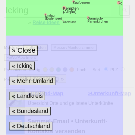
Kaufbeuren
Rosenhei
Kempten
(Allgäu)
Lindau
(Bodensee)
Garmisch-
»
Reise-Ideen
Partenkirchen
Oberstdorf
Modus:
» alle listen
Messe-/Monteurzimmer
» Close
FeWo/Apartment
« Icking
Preisniveau niedrig
hoch Sort:
PLZ
mit Umgebung »
Preis
« Mehr Umland
»Umland-Map
»Unterkunft-Map
« Landkreis
Übersicht Orte und gelistete Unterkünfte
« Bundesland
Sammel-Email • Unterkunft-
« Deutschland
Kontakte versenden