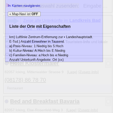
Email mit Auswahl zusenden:
Eingabe ...
In Karten navigieren:
« Map-Navi ist
OFF
Landkreis Bad
Zeige alle Unterkünfte im
Liste der Orte mit Eigenschaften
Tölz - Wolfratshausen
km) Luftlinie Zentrum-Entfernung zur • Landeshauptstadt.
Gemeinde-Portal »
E-Tsd.) Anzahl Einwohner in Tausend.
Touristen-Info
und lokale
a) Preis-Niveau: 1:Niedrig bis 5:Hoch
Unterkunft
b) Kultur-Niveau: A:Hoch bis E:Niedrig
c) Familien-Niveau: a:Hoch bis e:Niedrig
Anzahl Unterkunft-Angebote: Ort (xx)
Hotel Klostermaier
km
E-Tsd.
abc)
Name
82057 Icking, Mittenwalder Strasse 9
[Lage]
[Zusatz-Info]
148
2
B
b
Amberg
43
(11)
147
3
B
b
Ansbach
(08178) 86 78 70
40
(10)
266
3
A
b
Aschaffenburg
68
(14)
Restaurant
53
2
A
b
Augsburg
260
(28)
202
3
A
b
Bamberg
70
(32)
203
Bed and Breakfast Bavaria
3
A
b
Bayreuth
73
(14)
118
2
B
a
Berchtesgaden
7
(47)
82057 Icking, Else-Rosenfeld-Weg 3
[Lage]
[Zusatz-Info]
145
2
C c
Cham
16
(9)