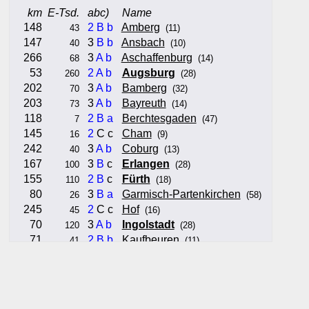
km
E-Tsd.
abc)
Name
148
2
B
b
Amberg
43
(11)
147
3
B
b
Ansbach
40
(10)
266
3
A
b
Aschaffenburg
68
(14)
53
2
A
b
Augsburg
260
(28)
202
3
A
b
Bamberg
70
(32)
203
3
A
b
Bayreuth
73
(14)
118
2
B
a
Berchtesgaden
7
(47)
145
2
C c
Cham
16
(9)
242
3
A
b
Coburg
40
(13)
167
3
B
c
Erlangen
100
(28)
155
2
B
c
Fürth
110
(18)
80
3
B
a
Garmisch-Partenkirchen
26
(58)
245
2
C c
Hof
45
(16)
70
3
A
b
Ingolstadt
120
(28)
71
2
B
b
Kaufbeuren
41
(11)
99
3
A
b
Kempten (Allgäu)
63
(14)
62
2
A
b
Landshut
64
(20)
146
3
A
a
Lindau (Bodensee)
24
(42)
98
3
B
c
Memmingen
41
(16)