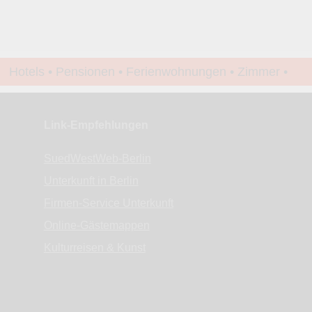
Alle Bewertungen haben die aktuell verfügbaren Daten zur
Bewertungen zurzeit noch ohne Lage-Bewertung.
Hotels • Pensionen • Ferienwohnungen • Zimmer •
Apartments • www.Finde-Unterkunft.de
Link-Empfehlungen
SuedWestWeb-Berlin
Unterkunft in Berlin
Firmen-Service Unterkunft
Online-Gästemappen
Kulturreisen & Kunst