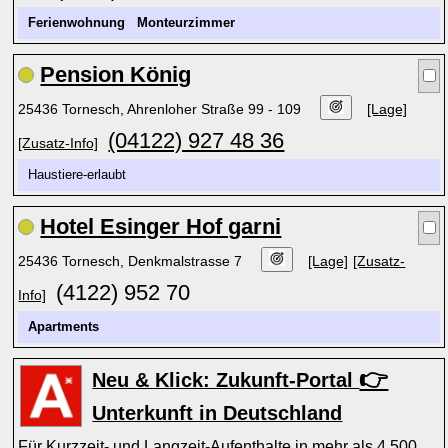
Ferienwohnung
Monteurzimmer
Pension König
25436 Tornesch, Ahrenloher Straße 99 - 109
[Lage]
(04122) 927 48 36
[Zusatz-Info]
Haustiere-erlaubt
Hotel Esinger Hof garni
25436 Tornesch, Denkmalstrasse 7
[Lage]
[Zusatz-
(4122) 952 70
Info]
Apartments
👉
Neu & Klick: Zukunft-Portal
Unterkunft in Deutschland
Für Kurzzeit- und Langzeit-Aufenthalte in mehr als 4.500