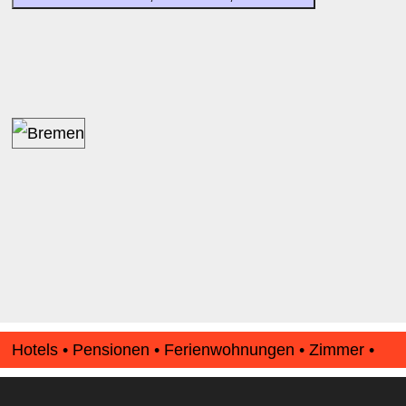
Hotels • Pensionen • Ferienwohnungen • Zimmer •
Apartments • www.Finde-Unterkunft.de