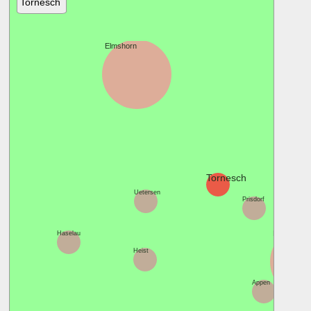
Tornesch
Elmshorn
Tornesch
Uetersen
Prisdorf
Pinneberg
Haselau
Heist
Appen