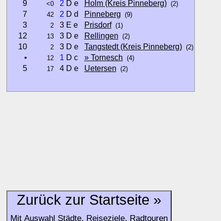
9
2
D e
Holm (Kreis Pinneberg)
<0
(2)
7
2
D d
Pinneberg
42
(9)
3
3 E e
Prisdorf
2
(1)
12
3 D e
Rellingen
13
(2)
10
3 D e
Tangstedt (Kreis Pinneberg)
2
(2)
•
1
D c
» Tornesch
12
(4)
5
4 D e
Uetersen
17
(2)
Hinweise:
zu b) Kulturelles und touristisches Niveau eines Ortes oder
zu c) Das Familien-Niveau ergibt sich aus kind- und familien
und Unterkunft-Angeboten am Gast-Ort.
Alle Bewertungen haben die aktuell verfügbaren Daten zur
Bewertungen zurzeit noch ohne Lage-Bewertung.
Zurück zur Startseite »
Mit Auswahl Städte, Reiseziele, Radtouren