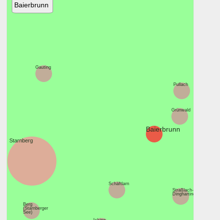
Baierbrunn
Gauting
Pullach
Grünwald
Baierbrunn
Starnberg
Schäftlarn
Straßlach-
Dingharting
Berg
(Starnberger
See)