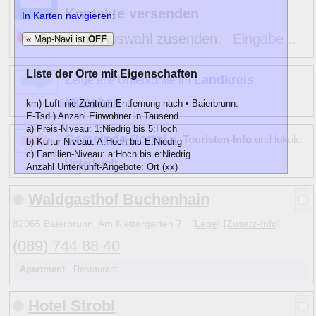
Kontakte versenden
In Karten navigieren:
Email mit Auswahl zusenden:
Eingabe ...
« Map-Navi ist
OFF
Liste der Orte mit Eigenschaften
Landkreis
Zeige alle Unterkünfte im
München
km) Luftlinie Zentrum-Entfernung nach • Baierbrunn.
E-Tsd.) Anzahl Einwohner in Tausend.
a) Preis-Niveau: 1:Niedrig bis 5:Hoch
Gemeinde-Portal »
Touristen-Info
und lokale
b) Kultur-Niveau: A:Hoch bis E:Niedrig
c) Familien-Niveau: a:Hoch bis e:Niedrig
Unterkunft
Anzahl Unterkunft-Angebote: Ort (xx)
km
E-Tsd.
abc)
Name
Waldgasthof Buchenhain
•
4 C c
» Baierbrunn
2
(2)
12
4 D d
Berg (Starnberger See)
8
(3)
82065 Baierbrunn, Am Klettergarten 7
[Lage]
[Zusatz-Info]
11
3 D c
Gauting
20
(8)
(089) 744 88 40
3
4 D e
Grünwald
11
(3)
9
4 D d
Icking
3
(3)
Apartment
Restaurant
7
2
D e
Oberhaching
12
(4)
5
4 D d
Pullach
8
(3)
Hotel Strobl
14
3 C c
Sauerlach
7
(6)