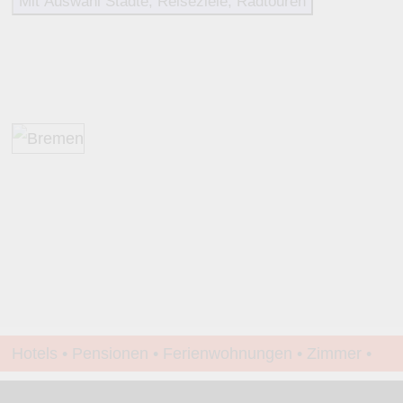
Mit Auswahl Städte, Reiseziele, Radtouren
Hotels • Pensionen • Ferienwohnungen • Zimmer •
Apartments • www.Finde-Unterkunft.de