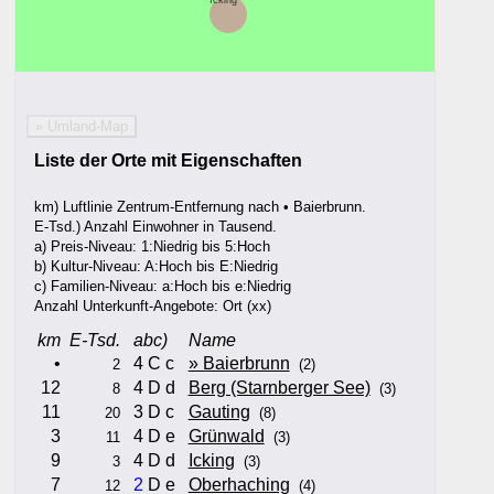
Icking
» Umland-Map
Liste der Orte mit Eigenschaften
km) Luftlinie Zentrum-Entfernung nach • Baierbrunn.
E-Tsd.) Anzahl Einwohner in Tausend.
a) Preis-Niveau: 1:Niedrig bis 5:Hoch
b) Kultur-Niveau: A:Hoch bis E:Niedrig
c) Familien-Niveau: a:Hoch bis e:Niedrig
Anzahl Unterkunft-Angebote: Ort (xx)
km
E-Tsd.
abc)
Name
•
4 C c
» Baierbrunn
2
(2)
12
4 D d
Berg (Starnberger See)
8
(3)
11
3 D c
Gauting
20
(8)
3
4 D e
Grünwald
11
(3)
9
4 D d
Icking
3
(3)
7
2
D e
Oberhaching
12
(4)