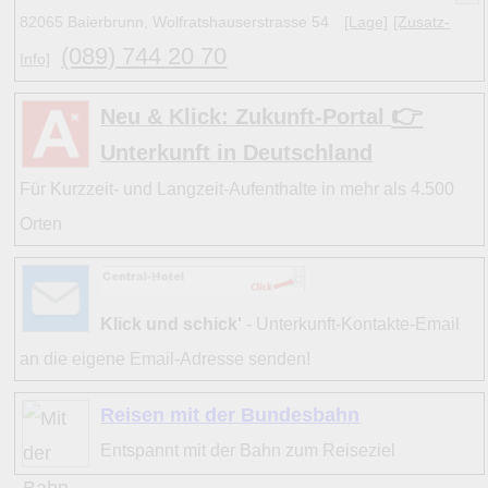
6
2
D d
Schäftlarn
5
(5)
82065 Baierbrunn, Wolfratshauserstrasse 54
[Lage]
[Zusatz-
11
3 C c
Starnberg
23
(13)
(089) 744 20 70
Info]
6
2
C
b
Straßlach-Dingharting
2
(7)
10
3 D d
Taufkirchen (bei München)
8
(3)
👉
10
3 D c
Unterhaching
Neu & Klick: Zukunft-Portal
22
(4)
Unterkunft in Deutschland
Hinweise:
Für Kurzzeit- und Langzeit-Aufenthalte in mehr als 4.500
zu b) Kulturelles und touristisches Niveau eines Ortes ode
Orten
zu c) Das Familien-Niveau ergibt sich aus kind- und familie
und Unterkunft-Angeboten am Gast-Ort.
Klick und schick'
- Unterkunft-Kontakte-Email
Alle Bewertungen haben die aktuell verfügbaren Daten zu
an die eigene Email-Adresse senden!
Bewertungen zurzeit noch ohne Lage-Bewertung.
Reisen mit der Bundesbahn
Entspannt mit der Bahn zum Reiseziel