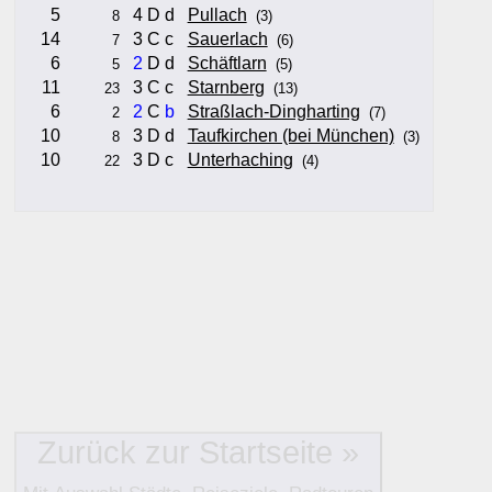
5
4 D d
Pullach
8
(3)
14
3 C c
Sauerlach
7
(6)
6
2
D d
Schäftlarn
5
(5)
11
3 C c
Starnberg
23
(13)
6
2
C
b
Straßlach-Dingharting
2
(7)
10
3 D d
Taufkirchen (bei München)
8
(3)
10
3 D c
Unterhaching
22
(4)
Hinweise:
zu b) Kulturelles und touristisches Niveau eines Ortes oder
zu c) Das Familien-Niveau ergibt sich aus kind- und familien
und Unterkunft-Angeboten am Gast-Ort.
Alle Bewertungen haben die aktuell verfügbaren Daten zur
Bewertungen zurzeit noch ohne Lage-Bewertung.
Zurück zur Startseite »