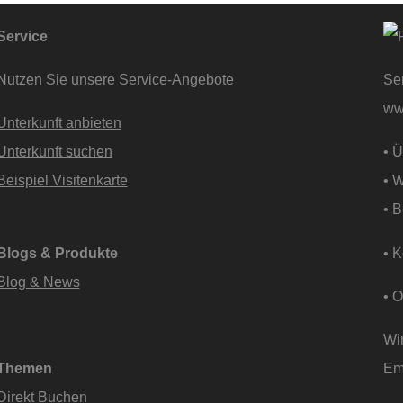
Service
Nutzen Sie unsere Service-Angebote
Ser
ww
Unterkunft anbieten
Unterkunft suchen
• Ü
Beispiel Visitenkarte
• 
• B
Blogs & Produkte
• K
Blog & News
• 
Wir
Themen
Em
Direkt Buchen