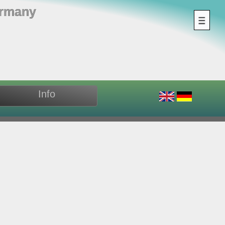
ermany
Info