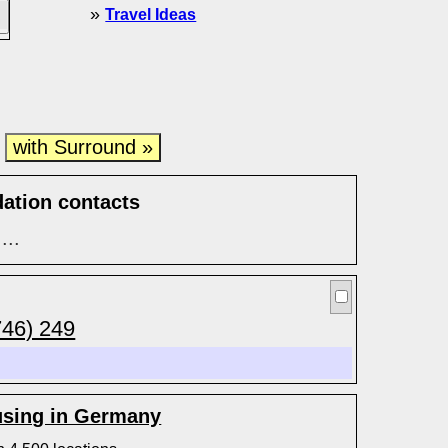
»
Travel Ideas
with Surround »
e
ation contacts
...
746) 249
sing in Germany