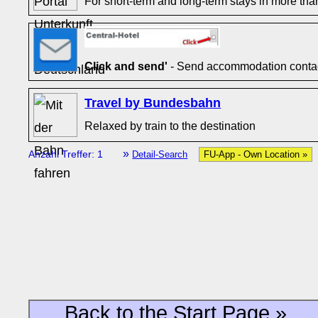
For short-term and long-term stays in more tha
Click and send'
- Send accommodation contact
Travel by Bundesbahn
Relaxed by train to the destination
»
Anzahl Treffer: 1
Detail-Search
FU-App - Own Location »
Back to the Start Page »