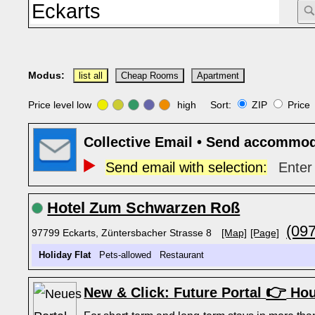
Modus:
list all
Cheap Rooms
Apartment
Price level low
high Sort:
ZIP
Pric
Collective Email • Send accommod
Send email with selection:
Enter 
Hotel Zum Schwarzen Roß
(09
97799 Eckarts, Züntersbacher Strasse 8
[Map]
[Page]
Holiday Flat
Pets-allowed Restaurant
👉
New & Click: Future Portal
Hou