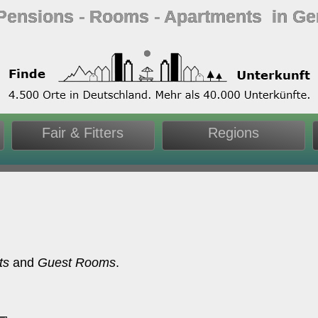
 Pensions ‐ Rooms ‐ Apartments in G
Fair & Fitters
Regions
ts
and
Guest Rooms
.