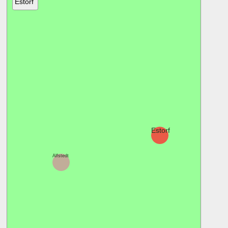
Estorf
Estorf
Alfstedt