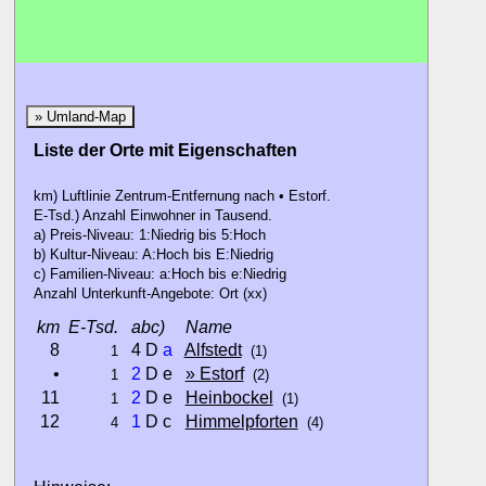
» Umland-Map
Liste der Orte mit Eigenschaften
km) Luftlinie Zentrum-Entfernung nach • Estorf.
E-Tsd.) Anzahl Einwohner in Tausend.
a) Preis-Niveau: 1:Niedrig bis 5:Hoch
b) Kultur-Niveau: A:Hoch bis E:Niedrig
c) Familien-Niveau: a:Hoch bis e:Niedrig
Anzahl Unterkunft-Angebote: Ort (xx)
km
E-Tsd.
abc)
Name
8
4 D
a
Alfstedt
1
(1)
•
2
D e
» Estorf
1
(2)
11
2
D e
Heinbockel
1
(1)
12
1
D c
Himmelpforten
4
(4)