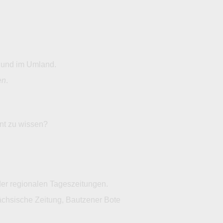
a und im Umland.
en
.
ant zu wissen?
der regionalen Tageszeitungen.
ächsische Zeitung, Bautzener Bote