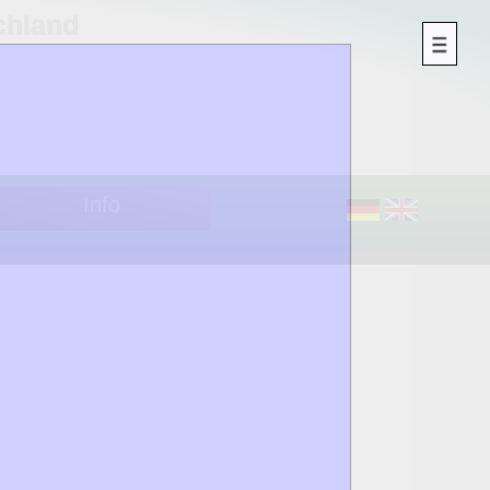
chland
Info