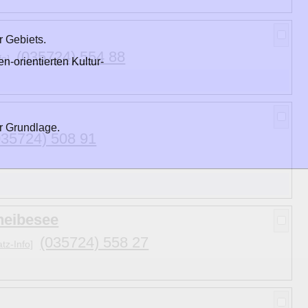
r Gebiets.
(035724) 554 88
fo]
n-orientierten Kultur-
r Grundlage.
035724) 508 91
heibesee
(035724) 558 27
tz-Info]