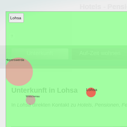
Hotels ‐ Pens
Lohsa
Unterkunft
Auf-Zeit wohnen
Hoyerswerda
Unterkunft in Lohsa
Lohsa
Wittichenau
In
Lohsa
direkten Kontakt zu
Hotels
,
Pensionen
,
F