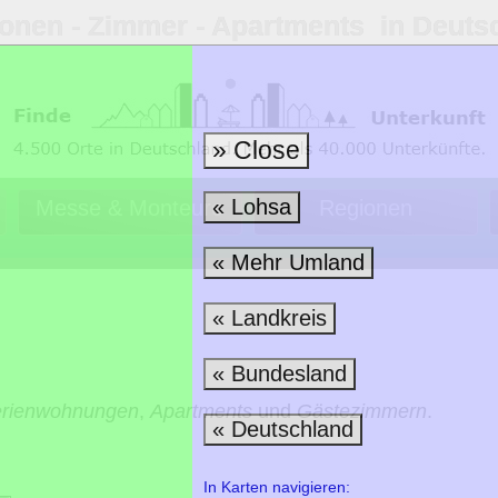
ionen ‐ Zimmer ‐ Apartments in Deuts
» Close
« Lohsa
Messe & Monteure
Regionen
« Mehr Umland
« Landkreis
« Bundesland
erienwohnungen
,
Apartments
und
Gästezimmern
.
« Deutschland
In Karten navigieren: