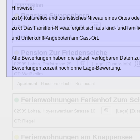
Hinweise:
Pension Swanenberg
zu b) Kulturelles und touristisches Niveau eines Ortes ode
02999 Lohsa, Neu Lohsaer Weg 24
[Lage]
[Zusatz-In
zu c) Das Familien-Niveau ergibt sich aus kind- und familie
Monteurzimmer
Restaurant
und Unterkunft-Angeboten am Gast-Ort.
Pension Zur Friedenseiche
Alle Bewertungen haben die aktuell verfügbaren Daten zu
(
02999 Lohsa, Dorfstrasse 29
[Lage]
[Zusatz-Info]
Bewertungen zurzeit noch ohne Lage-Bewertung.
OT: Weißkollm
Apartment
Haustiere-erlaubt Restaurant
Ferienwohnungen Ferienhof Zum Sc
02999 Lohsa, Hoyerswerdaer Strasse 16
[Lage]
[Zusa
OT: Riegel
Ferienwohnungen am Knappensee