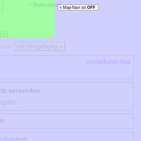
»
Reise-Ideen
« Map-Navi ist
OFF
ent
mit Umgebung »
Preis
»Unterkunft-Map
kte versenden
ngabe ...
nz
le
Unterkunft