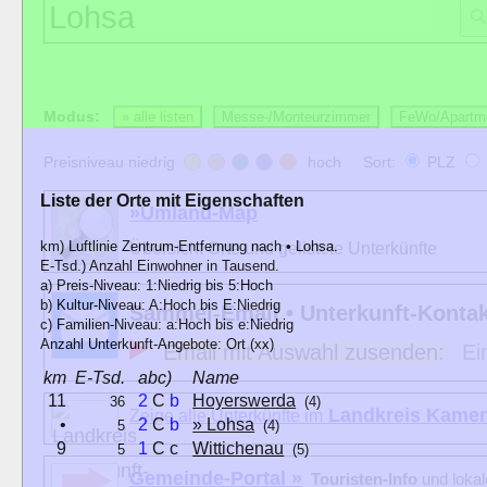
Modus:
» alle listen
Messe-/Monteurzimmer
FeWo/Apartm
Preisniveau niedrig
hoch Sort:
PLZ
Liste der Orte mit Eigenschaften
»Umland-Map
km) Luftlinie Zentrum-Entfernung nach • Lohsa.
Übersicht Orte und gelistete Unterkünfte
E-Tsd.) Anzahl Einwohner in Tausend.
a) Preis-Niveau: 1:Niedrig bis 5:Hoch
b) Kultur-Niveau: A:Hoch bis E:Niedrig
Sammel-Email • Unterkunft-Konta
c) Familien-Niveau: a:Hoch bis e:Niedrig
Anzahl Unterkunft-Angebote: Ort (xx)
Email mit Auswahl zusenden:
Ei
km
E-Tsd.
abc)
Name
11
2
C
b
Hoyerswerda
36
(4)
Landkreis Kame
Zeige alle Unterkünfte im
•
2
C
b
» Lohsa
5
(4)
9
1
C c
Wittichenau
5
(5)
Gemeinde-Portal »
Touristen-Info
und loka