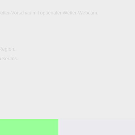
Wetter-Vorschau mit optionaler Wetter-Webcam.
Region.
useums
.