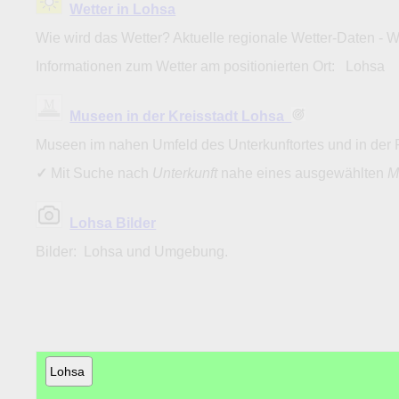
Wetter in Lohsa
Wie wird das Wetter? Aktuelle regionale Wetter-Daten - 
Informationen zum Wetter am positionierten Ort: Lohsa
Museen in der Kreisstadt Lohsa
Museen im nahen Umfeld des Unterkunftortes und in der 
✓
Mit Suche nach
Unterkunft
nahe eines ausgewählten
M
Lohsa Bilder
Bilder: Lohsa und Umgebung.
Lohsa