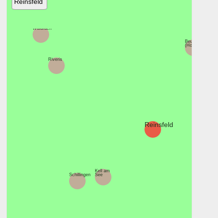
Reinsfeld
Waldrach
Beuren
(Hochwald)
Riveris
Reinsfeld
Kell am
Schillingen
See