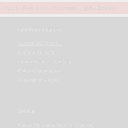
Hotels • Pensionen • Ferienwohnungen • Zimmer •
Apartments • www.Finde-Unterkunft.de
Link-Empfehlungen
SuedWestWeb-Berlin
Unterkunft in Berlin
Firmen-Service Unterkunft
Online-Gästemappen
Kulturreisen & Kunst
Service
Nutzen Sie unsere Service-Angebote