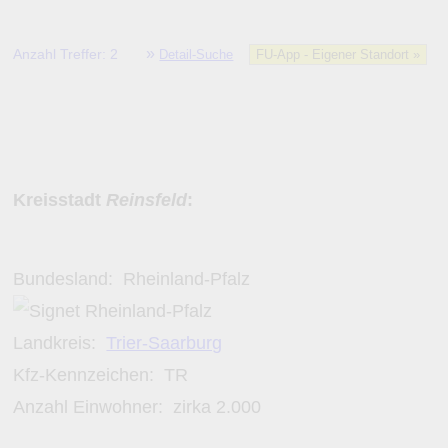
»
Anzahl Treffer: 2
Detail-Suche
FU-App - Eigener Standort »
Kreisstadt
Reinsfeld
:
Bundesland:
Rheinland-Pfalz
Landkreis:
Trier-Saarburg
Kfz-Kennzeichen:
TR
Anzahl Einwohner: zirka
2.000