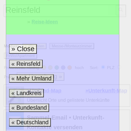
»
Reise-Ideen
Modus:
» alle listen
Messe-/Monteurzimmer
» Close
FeWo/Apartment
« Reinsfeld
Preisniveau niedrig
hoch Sort:
PLZ
mit Umgebung »
Preis
« Mehr Umland
»Umland-Map
»Unterkunft-Map
« Landkreis
Übersicht Orte und gelistete Unterkünfte
« Bundesland
Sammel-Email • Unterkunft-
« Deutschland
Kontakte versenden