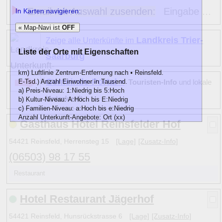
Email mit Auswahl zusenden:
Eingabe ...
In Karten navigieren:
« Map-Navi ist
OFF
Landkreis Trier-
Zeige alle Unterkünfte im
Liste der Orte mit Eigenschaften
Saarburg
km) Luftlinie Zentrum-Entfernung nach • Reinsfeld.
Gemeinde-Portal »
E-Tsd.) Anzahl Einwohner in Tausend.
Touristen-Info
und lokale
a) Preis-Niveau: 1:Niedrig bis 5:Hoch
Unterkunft
b) Kultur-Niveau: A:Hoch bis E:Niedrig
c) Familien-Niveau: a:Hoch bis e:Niedrig
Anzahl Unterkunft-Angebote: Ort (xx)
Gasthaus Hotel Reinsfelder Hof
km
E-Tsd.
abc)
Name
54421 Reinsfeld, Herrensteg 15
[Lage]
[Zusatz-Info]
8
2
E e
Beuren (Hochwald)
1
(1)
8
2
D c
Hermeskeil
(06503) 98 17 55
5
(4)
6
3 D c
Kell am See
1
(6)
Restaurant
12
2
C d
Nonnweiler
8
(5)
•
2
D e
» Reinsfeld
2
(2)
Hotel Restaurant Jägerhof
10
2
D c
Riveris
1
(2)
8
1
D e
Schillingen
1
(2)
54421 Reinsfeld, Hunsrückstrasse 6
[Lage]
[Zusatz-Info]
13
3 D c
Thalfang
1
(4)