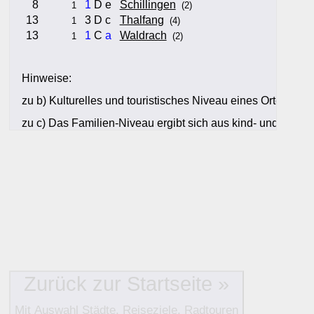
8
1
D e
Schillingen
1
(2)
13
3 D c
Thalfang
1
(4)
13
1
C
a
Waldrach
1
(2)
Hinweise:
zu b) Kulturelles und touristisches Niveau eines Ortes oder
zu c) Das Familien-Niveau ergibt sich aus kind- und familien
und Unterkunft-Angeboten am Gast-Ort.
Alle Bewertungen haben die aktuell verfügbaren Daten zur
Bewertungen zurzeit noch ohne Lage-Bewertung.
Zurück zur Startseite »
Mit Auswahl Städte, Reiseziele, Radtouren