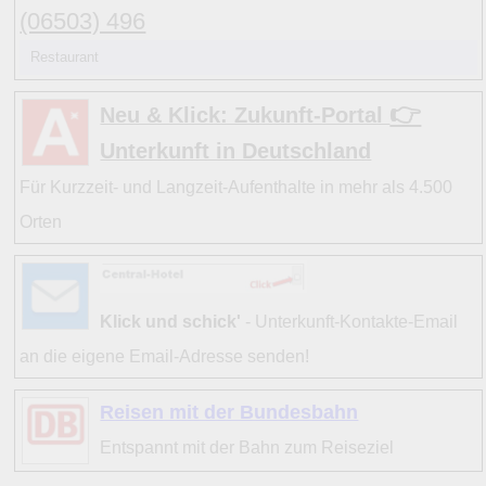
(06503) 496
13
1
C
a
Waldrach
1
(2)
Restaurant
Hinweise:
👉
Neu & Klick: Zukunft-Portal
zu b) Kulturelles und touristisches Niveau eines Ortes ode
Unterkunft in Deutschland
zu c) Das Familien-Niveau ergibt sich aus kind- und familie
Für Kurzzeit- und Langzeit-Aufenthalte in mehr als 4.500
und Unterkunft-Angeboten am Gast-Ort.
Orten
Alle Bewertungen haben die aktuell verfügbaren Daten zu
Bewertungen zurzeit noch ohne Lage-Bewertung.
Klick und schick'
- Unterkunft-Kontakte-Email
an die eigene Email-Adresse senden!
Reisen mit der Bundesbahn
Entspannt mit der Bahn zum Reiseziel