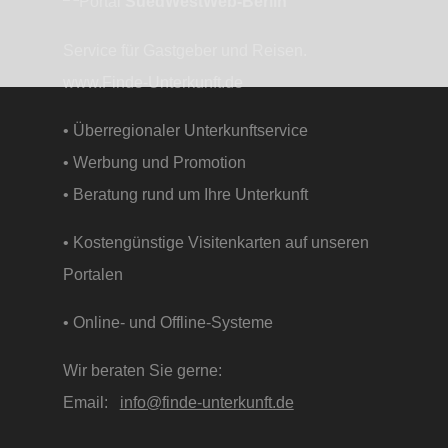
SuedWestWeb-Berlin
Service für Gastgeber und Reisen.
www.Finde-Unterkunft.de
• Überregionaler Unterkunftservice
• Werbung und Promotion
• Beratung rund um Ihre Unterkunft
• Kostengünstige Visitenkarten auf unseren
Portalen
• Online- und Offline-Systeme
Wir beraten Sie gerne:
Email:
info@finde-unterkunft.de