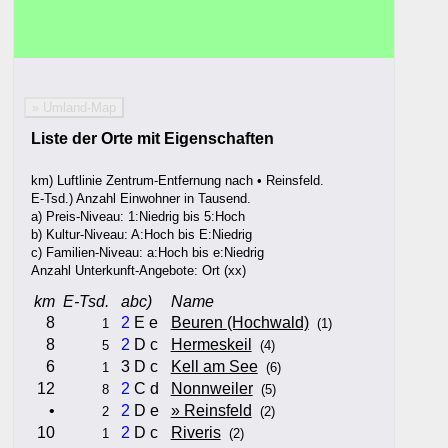
» Umland-Map
Liste der Orte mit Eigenschaften
km) Luftlinie Zentrum-Entfernung nach • Reinsfeld.
E-Tsd.) Anzahl Einwohner in Tausend.
a) Preis-Niveau: 1:Niedrig bis 5:Hoch
b) Kultur-Niveau: A:Hoch bis E:Niedrig
c) Familien-Niveau: a:Hoch bis e:Niedrig
Anzahl Unterkunft-Angebote: Ort (xx)
km
E-Tsd.
abc)
Name
8
2
E e
Beuren (Hochwald)
1
(1)
8
2
D c
Hermeskeil
5
(4)
6
3 D c
Kell am See
1
(6)
12
2
C d
Nonnweiler
8
(5)
•
2
D e
» Reinsfeld
2
(2)
10
2
D c
Riveris
1
(2)