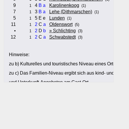
9
4
B
a
Karolinenkoog
1
(1)
7
3
B
a
Lehe (Dithmarschen)
1
(1)
5
5 E e
Lunden
1
(1)
11
2
C
a
Oldenswort
1
(5)
•
2
D
b
» Schlichting
1
(3)
12
2
C
a
Schwabstedt
1
(3)
Hinweise:
zu b) Kulturelles und touristisches Niveau eines Ortes oder
zu c) Das Familien-Niveau ergibt sich aus kind- und familien
und Unterkunft-Angeboten am Gast-Ort.
Alle Bewertungen haben die aktuell verfügbaren Daten zur
Bewertungen zurzeit noch ohne Lage-Bewertung.