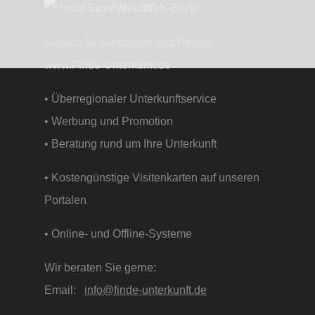
SuedWestWeb-Berlin
Service für Gastgeber und Reisen.
www.Finde-Unterkunft.de
• Überregionaler Unterkunftservice
• Werbung und Promotion
• Beratung rund um Ihre Unterkunft
• Kostengünstige Visitenkarten auf unseren
Portalen
• Online- und Offline-Systeme
Wir beraten Sie gerne:
Email:
info@finde-unterkunft.de