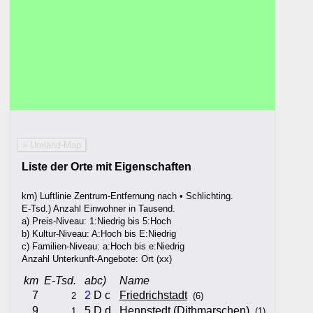
» Umland-Map
Liste der Orte mit Eigenschaften
km) Luftlinie Zentrum-Entfernung nach • Schlichting.
E-Tsd.) Anzahl Einwohner in Tausend.
a) Preis-Niveau: 1:Niedrig bis 5:Hoch
b) Kultur-Niveau: A:Hoch bis E:Niedrig
c) Familien-Niveau: a:Hoch bis e:Niedrig
Anzahl Unterkunft-Angebote: Ort (xx)
km
E-Tsd.
abc)
Name
7
2
D c
Friedrichstadt
2
(6)
9
5 D d
Hennstedt (Dithmarschen)
1
(1)