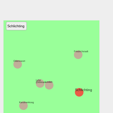
Schlichting
Friedrichstadt
Oldenswort
Lehe
Lunden
(Dithmarschen)
Schlichting
Karolinenkoog