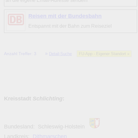
an die eigene Email-Adresse senden!
Reisen mit der Bundesbahn
Entspannt mit der Bahn zum Reiseziel
»
Anzahl Treffer: 3
Detail-Suche
FU-App - Eigener Standort »
Kreisstadt
Schlichting
:
Bundesland:
Schleswig-Holstein
Landkreis:
Dithmarschen