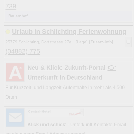
739
Hinweise:
Bauernhof
zu b) Kulturelles und touristisches Niveau eines Ortes ode
Urlaub in Schlichting Ferienwohnung
zu c) Das Familien-Niveau ergibt sich aus kind- und familie
25779 Schlichting, Dorfstrasse 27a
[Lage]
[Zusatz-Info]
und Unterkunft-Angeboten am Gast-Ort.
(04882) 775
Alle Bewertungen haben die aktuell verfügbaren Daten zu
👉
Neu & Klick: Zukunft-Portal
Bewertungen zurzeit noch ohne Lage-Bewertung.
Unterkunft in Deutschland
Für Kurzzeit- und Langzeit-Aufenthalte in mehr als 4.500
Orten
Klick und schick'
- Unterkunft-Kontakte-Email