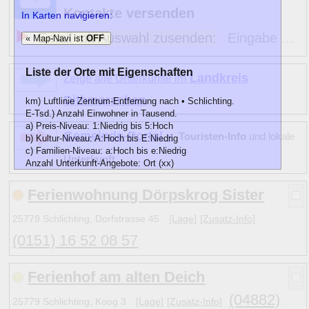
Kontakte versenden
In Karten navigieren:
Email mit Auswahl zusenden:
Eingabe ...
« Map-Navi ist
OFF
Liste der Orte mit Eigenschaften
Landkreis
Zeige alle Unterkünfte im
Dithmarschen
km) Luftlinie Zentrum-Entfernung nach • Schlichting.
E-Tsd.) Anzahl Einwohner in Tausend.
a) Preis-Niveau: 1:Niedrig bis 5:Hoch
Gemeinde-Portal »
Touristen-Info
und lokale
b) Kultur-Niveau: A:Hoch bis E:Niedrig
c) Familien-Niveau: a:Hoch bis e:Niedrig
Unterkunft
Anzahl Unterkunft-Angebote: Ort (xx)
km
E-Tsd.
abc)
Name
Ferienwohnung Dörpskrog Sister
7
2
D c
Friedrichstadt
2
(6)
9
5 D d
Hennstedt (Dithmarschen)
1
(1)
25779 Schlichting, Dorfstrasse 45
[Lage]
[Zusatz-Info]
9
4
B
a
Karolinenkoog
1
(1)
(0151) 16 52 08 57
7
3
B
a
Lehe (Dithmarschen)
1
(1)
5
5 E e
Lunden
1
(1)
Ferienhof am alten Deich
11
2
C
a
Oldenswort
1
(5)
•
2
D
b
» Schlichting
1
(3)
(04882)
25779 Schlichting, Koog 3
[Lage]
[Zusatz-Info]
12
2
C
a
Schwabstedt
1
(3)