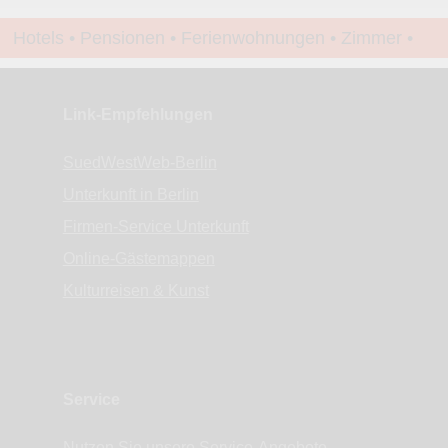
Hotels • Pensionen • Ferienwohnungen • Zimmer •
Apartments • www.Finde-Unterkunft.de
Link-Empfehlungen
SuedWestWeb-Berlin
Unterkunft in Berlin
Firmen-Service Unterkunft
Online-Gästemappen
Kulturreisen & Kunst
Service
Nutzen Sie unsere Service-Angebote