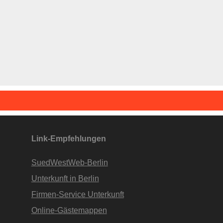
Link-Empfehlungen
SuedWestWeb-Berlin
Unterkunft in Berlin
Firmen-Service Unterkunft
Online-Gästemappen