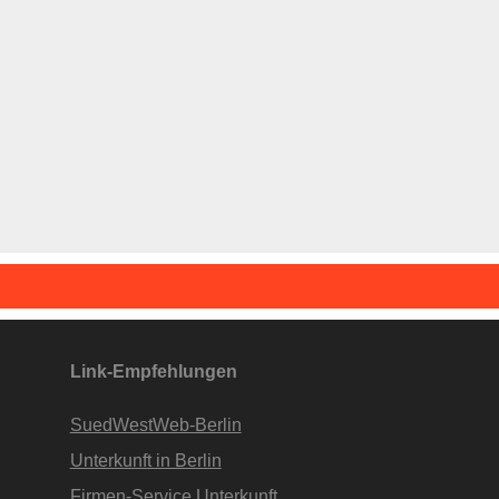
Link-Empfehlungen
SuedWestWeb-Berlin
Unterkunft in Berlin
Firmen-Service Unterkunft