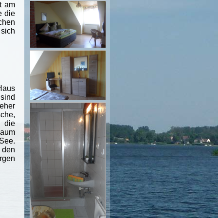
gt am
e die
schen
 sich
Haus
 sind
eher
sche,
 die
sraum
 See.
 den
rgen