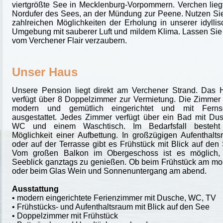
viertgrößte See in Mecklenburg-Vorpommern. Verchen lie
Nordufer des Sees, an der Mündung zur Peene. Nutzen Si
zahlreichen Möglichkeiten der Erholung in unserer idylli
Umgebung mit sauberer Luft und mildem Klima. Lassen Sie
vom Verchener Flair verzaubern.
Unser Haus
Unsere Pension liegt direkt am Verchener Strand. Das 
verfügt über 8 Doppelzimmer zur Vermietung. Die Zimmer
modern und gemütlich eingerichtet und mit Ferns
ausgestattet. Jedes Zimmer verfügt über ein Bad mit Du
WC und einem Waschtisch. Im Bedarfsfall besteht
Möglichkeit einer Aufbettung. In großzügigen Aufenthalt
oder auf der Terrasse gibt es Frühstück mit Blick auf den
Vom großen Balkon im Obergeschoss ist es möglich,
Seeblick ganztags zu genießen. Ob beim Frühstück am mo
oder beim Glas Wein und Sonnenuntergang am abend.
Ausstattung
• modern eingerichtete Ferienzimmer mit Dusche, WC, TV
• Frühstücks- und Aufenthaltsraum mit Blick auf den See
• Doppelzimmer mit Frühstück