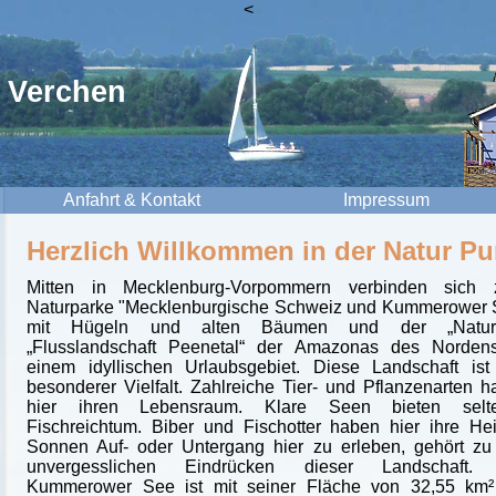
<
 Verchen
Anfahrt & Kontakt
Impressum
Herzlich Willkommen in der Natur Pu
Mitten in Mecklenburg-Vorpommern verbinden sich 
Naturparke "Mecklenburgische Schweiz und Kummerower 
mit Hügeln und alten Bäumen und der „Natur
„Flusslandschaft Peenetal“ der Amazonas des Norden
einem idyllischen Urlaubsgebiet. Diese Landschaft ist
besonderer Vielfalt. Zahlreiche Tier- und Pflanzenarten 
hier ihren Lebensraum. Klare Seen bieten selt
Fischreichtum. Biber und Fischotter haben hier ihre He
Sonnen Auf- oder Untergang hier zu erleben, gehört zu
unvergesslichen Eindrücken dieser Landschaft.
Kummerower See ist mit seiner Fläche von 32,55 km²