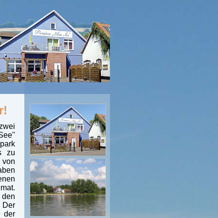
r!
zwei
See"
park
s zu
 von
haben
enen
imat.
 den
 Der
 der