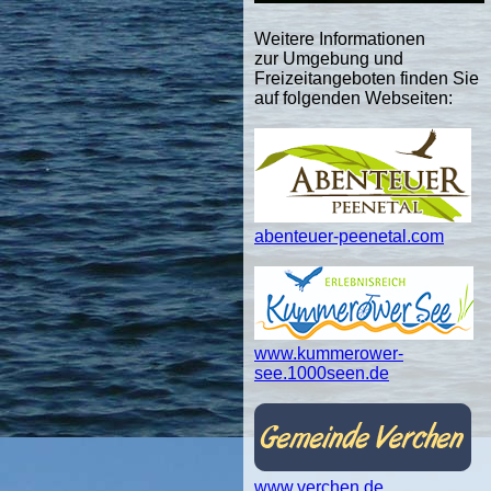
Weitere Informationen
zur Umgebung und
Freizeitangeboten finden Sie
auf folgenden Webseiten:
abenteuer-peenetal.com
www.kummerower-
see.1000seen.de
www.verchen.de