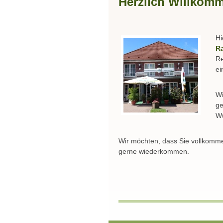
Herzlich Willkom
Hi
R
Re
ei
Wi
ge
Wü
Wir möchten, dass Sie vollkomm
gerne wiederkommen.