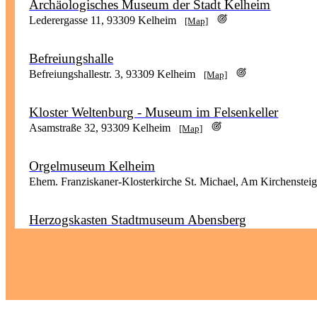
Archäologisches Museum der Stadt Kelheim
Lederergasse 11, 93309 Kelheim
[Map]
Befreiungshalle
Befreiungshallestr. 3, 93309 Kelheim
[Map]
Kloster Weltenburg - Museum im Felsenkeller
Asamstraße 32, 93309 Kelheim
[Map]
Orgelmuseum Kelheim
Ehem. Franziskaner-Klosterkirche St. Michael, Am Kirchenstei
Herzogskasten Stadtmuseum Abensberg
Stadtplatz 1, 93326 Abensberg
[Map]
Römerkastell Abusina
Abusinastr. 1, 93333 Neustadt a. d. Donau
[Map]
+ Römer