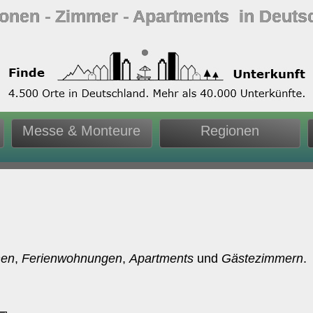
ionen ‐ Zimmer ‐ Apartments in Deuts
Messe & Monteure
Regionen
nen
,
Ferienwohnungen
,
Apartments
und
Gästezimmern
.