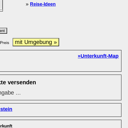
»
Reise-Ideen
ent
mit Umgebung »
Preis
»Unterkunft-Map
kte versenden
ngabe ...
stein
rkunft