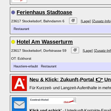
Ferienhaus Stadtoase
23617 Stockelsdorf, Bahndamm 6
[Lage]
[Zusatz-Info
Restaurant
Hotel Am Wasserturm
23617 Stockelsdorf, Dorfstrasse 59
[Lage]
[Zusatz-Inf
OT: Eckhorst
Haustiere-erlaubt Restaurant
👉
Neu & Klick: Zukunft-Portal
Unt
Für Kurzzeit- und Langzeit-Aufenthalte in mehr
Klick und schick'
- Unterkunft-Kontakte-Emai