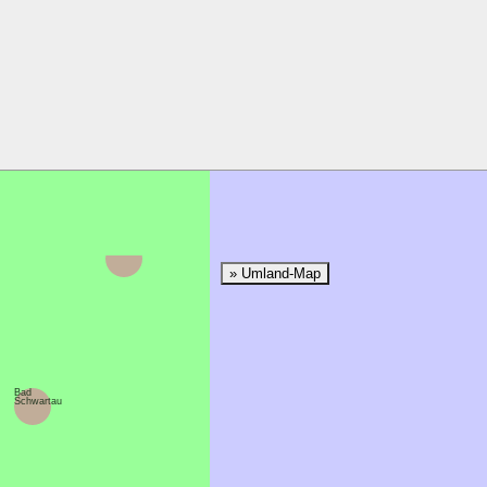
Ratekau
» Umland-Map
Bad
Schwartau