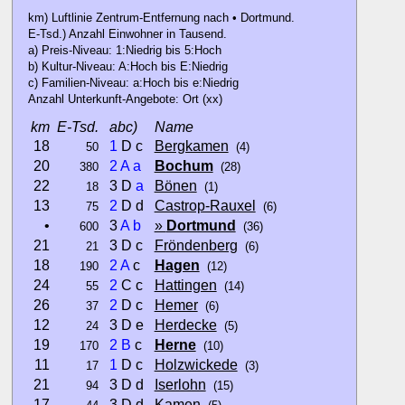
km) Luftlinie Zentrum-Entfernung nach • Dortmund.
E-Tsd.) Anzahl Einwohner in Tausend.
a) Preis-Niveau: 1:Niedrig bis 5:Hoch
b) Kultur-Niveau: A:Hoch bis E:Niedrig
c) Familien-Niveau: a:Hoch bis e:Niedrig
Anzahl Unterkunft-Angebote: Ort (xx)
km
E-Tsd.
abc)
Name
18
1
D c
Bergkamen
50
(4)
20
2
A
a
Bochum
380
(28)
22
3 D
a
Bönen
18
(1)
13
2
D d
Castrop-Rauxel
75
(6)
•
3
A
b
»
Dortmund
600
(36)
21
3 D c
Fröndenberg
21
(6)
18
2
A
c
Hagen
190
(12)
24
2
C c
Hattingen
55
(14)
26
2
D c
Hemer
37
(6)
12
3 D e
Herdecke
24
(5)
19
2
B
c
Herne
170
(10)
11
1
D c
Holzwickede
17
(3)
21
3 D d
Iserlohn
94
(15)
17
3 D d
Kamen