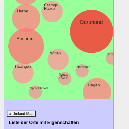
Castrop-
Rauxel
Herne
Dortmund
Hol
Bochum
Witten
Schwerte
Hattingen
Herdecke
Wetter
(Ruhr)
Hagen
Sprockhövel
» Umland-Map
Liste der Orte mit Eigenschaften