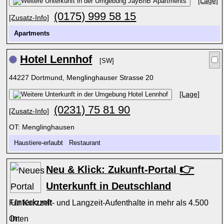
[Lage]
(0175) 999 58 15
[Zusatz-Info]
Apartments
Hotel Lennhof
[SW]
44227 Dortmund, Menglinghauser Strasse 20
[Lage]
(0231) 75 81 90
[Zusatz-Info]
OT: Menglinghausen
Haustiere-erlaubt Restaurant
👉
Neu & Klick: Zukunft-Portal
Unterkunft in Deutschland
Für Kurzzeit- und Langzeit-Aufenthalte in mehr als 4.500
Orten