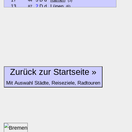
44
(5)
13
2
D d
Lünen
87
(6)
25
3 D e
Oer-Erkenschwick
30
(2)
22
2
B
a
Recklinghausen
120
(8)
11
2
D e
Schwerte
48
(10)
24
2
C c
Sprockhövel
25
(4)
15
2
C c
Unna
66
(7)
14
2
D d
Waltrop
29
(4)
16
3 D c
Wetter (Ruhr)
28
(8)
13
2
D d
Witten
98
(10)
Zurück zur Startseite »
Hinweise:
Mit Auswahl Städte, Reiseziele, Radtouren
zu b) Kulturelles und touristisches Niveau eines Ortes oder
zu c) Das Familien-Niveau ergibt sich aus kind- und familien
und Unterkunft-Angeboten am Gast-Ort.
Alle Bewertungen haben die aktuell verfügbaren Daten zur