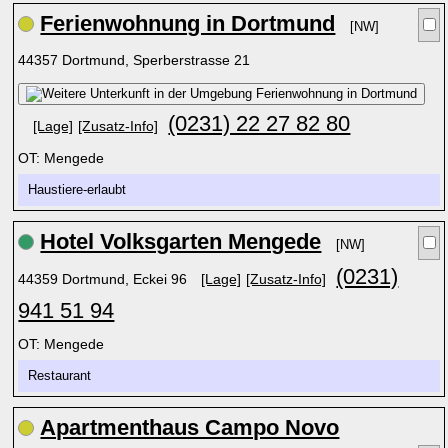
Ferienwohnung in Dortmund
[NW]
44357 Dortmund, Sperberstrasse 21
(0231) 22 27 82 80
[Lage]
[Zusatz-Info]
OT: Mengede
Haustiere-erlaubt
Hotel Volksgarten Mengede
[NW]
(0231)
44359 Dortmund, Eckei 96
[Lage]
[Zusatz-Info]
941 51 94
OT: Mengede
Restaurant
Apartmenthaus Campo Novo