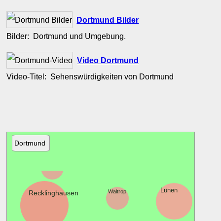
Dortmund Bilder
Bilder: Dortmund und Umgebung.
Video Dortmund
Video-Titel: Sehenswürdigkeiten von Dortmund
Dortmund
Oer-
Erkenschwick
Ber
Lünen
Waltrop
Recklinghausen