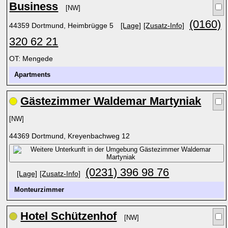
Business
[NW]
(0160)
44359 Dortmund, Heimbrügge 5
[Lage]
[Zusatz-Info]
320 62 21
OT: Mengede
Apartments
Gästezimmer Waldemar Martyniak
[NW]
44369 Dortmund, Kreyenbachweg 12
(0231) 396 98 76
[Lage]
[Zusatz-Info]
Monteurzimmer
Hotel Schützenhof
[NW]