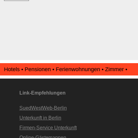
Bewertungen zurzeit noch ohne Lage-Bewertung.
Hotels • Pensionen • Ferienwohnungen • Zimmer •
Apartments • www.Finde-Unterkunft.de
Link-Empfehlungen
SuedWestWeb-Berlin
Unterkunft in Berlin
Firmen-Service Unterkunft
Online-Gästemappen