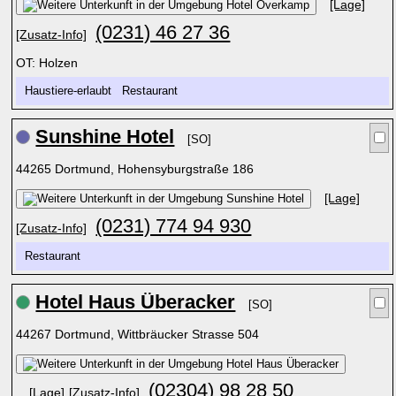
[Lage]
(0231) 46 27 36
[Zusatz-Info]
OT: Holzen
Haustiere-erlaubt Restaurant
Sunshine Hotel
[SO]
44265 Dortmund, Hohensyburgstraße 186
[Lage]
(0231) 774 94 930
[Zusatz-Info]
Restaurant
Hotel Haus Überacker
[SO]
44267 Dortmund, Wittbräucker Strasse 504
(02304) 98 28 50
[Lage]
[Zusatz-Info]