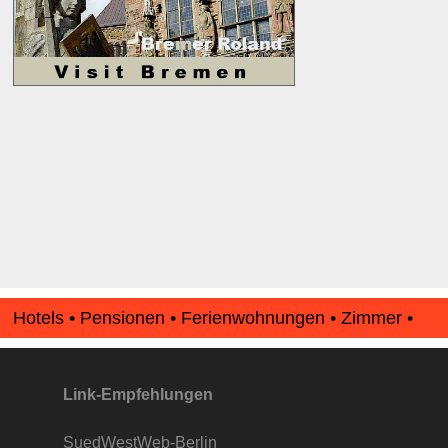
Hotels • Pensionen • Ferienwohnungen • Zimmer •
Apartments • www.Finde-Unterkunft.de
Link-Empfehlungen
SuedWestWeb-Berlin