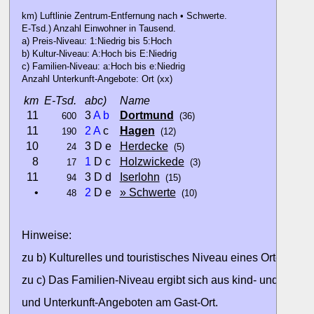
km) Luftlinie Zentrum-Entfernung nach • Schwerte.
E-Tsd.) Anzahl Einwohner in Tausend.
a) Preis-Niveau: 1:Niedrig bis 5:Hoch
b) Kultur-Niveau: A:Hoch bis E:Niedrig
c) Familien-Niveau: a:Hoch bis e:Niedrig
Anzahl Unterkunft-Angebote: Ort (xx)
km
E-Tsd.
abc)
Name
11
3
A
b
Dortmund
600
(36)
11
2
A
c
Hagen
190
(12)
10
3 D e
Herdecke
24
(5)
8
1
D c
Holzwickede
17
(3)
11
3 D d
Iserlohn
94
(15)
•
2
D e
» Schwerte
48
(10)
Hinweise:
zu b) Kulturelles und touristisches Niveau eines Ortes oder
zu c) Das Familien-Niveau ergibt sich aus kind- und familien
und Unterkunft-Angeboten am Gast-Ort.