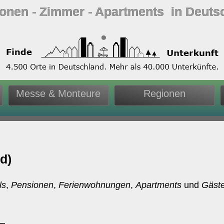
ionen ‐ Zimmer ‐ Apartments in Deuts
Messe & Monteure
Regionen
d)
ls
,
Pensionen
,
Ferienwohnungen
,
Apartments
und
Gäst