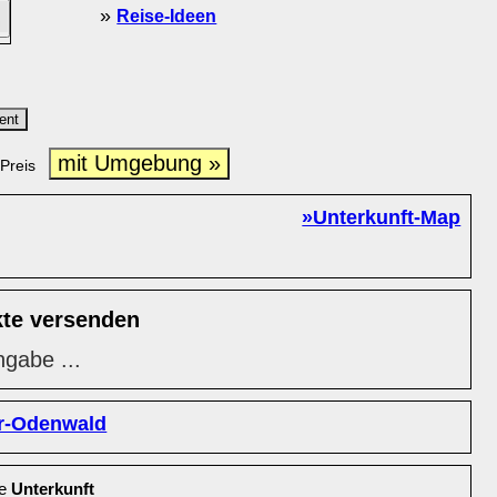
»
Reise-Ideen
ent
mit Umgebung »
Preis
»Unterkunft-Map
kte versenden
ngabe ...
r-Odenwald
le
Unterkunft