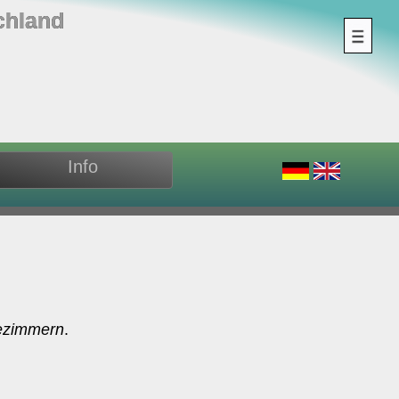
chland
Info
ezimmern
.