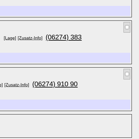
(06274) 383
[Lage]
[Zusatz-Info]
(06274) 910 90
e]
[Zusatz-Info]