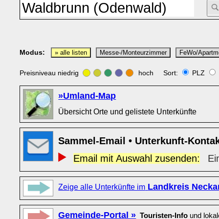
Modus:
» alle listen
Messe-/Monteurzimmer
FeWo/Apartm
Preisniveau niedrig
hoch Sort:
PLZ
»Umland-Map
Übersicht Orte und gelistete Unterkünfte
Sammel-Email • Unterkunft-Konta
Email mit Auswahl zusenden:
Ei
Landkreis Necka
Zeige alle Unterkünfte im
Gemeinde-Portal »
Touristen-Info
und loka