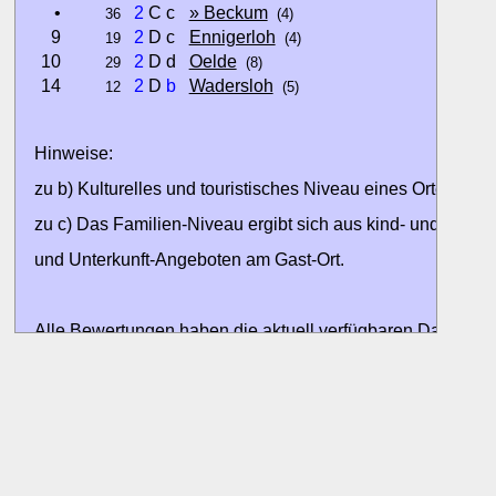
•
2
C c
» Beckum
36
(4)
9
2
D c
Ennigerloh
19
(4)
10
2
D d
Oelde
29
(8)
14
2
D
b
Wadersloh
12
(5)
Hinweise:
zu b) Kulturelles und touristisches Niveau eines Ortes oder
zu c) Das Familien-Niveau ergibt sich aus kind- und familien
und Unterkunft-Angeboten am Gast-Ort.
Alle Bewertungen haben die aktuell verfügbaren Daten zur
Bewertungen zurzeit noch ohne Lage-Bewertung.