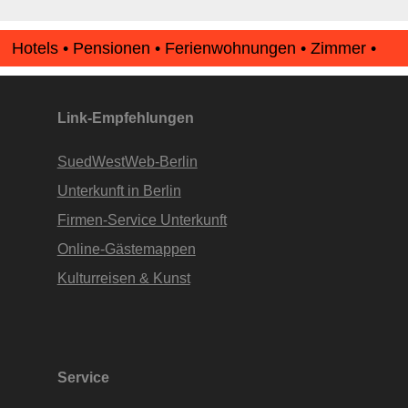
Hotels • Pensionen • Ferienwohnungen • Zimmer •
Apartments • www.Finde-Unterkunft.de
Link-Empfehlungen
SuedWestWeb-Berlin
Unterkunft in Berlin
Firmen-Service Unterkunft
Online-Gästemappen
Kulturreisen & Kunst
Service