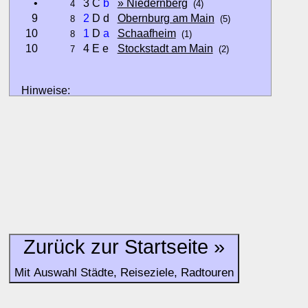
•
3 C
b
» Niedernberg
4
(4)
9
2
D d
Obernburg am Main
8
(5)
10
1
D
a
Schaafheim
8
(1)
10
4 E e
Stockstadt am Main
7
(2)
Hinweise:
zu b) Kulturelles und touristisches Niveau eines Ortes oder
zu c) Das Familien-Niveau ergibt sich aus kind- und familien
und Unterkunft-Angeboten am Gast-Ort.
Alle Bewertungen haben die aktuell verfügbaren Daten zur
Bewertungen zurzeit noch ohne Lage-Bewertung.
Zurück zur Startseite »
Mit Auswahl Städte, Reiseziele, Radtouren