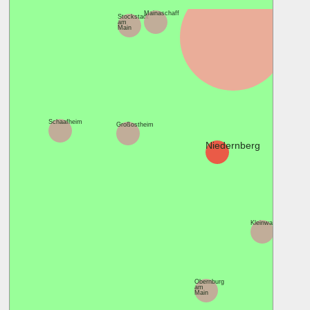
Mainaschaff
Stockstadt
am
Main
Schaafheim
Großostheim
Niedernberg
Kleinwallstadt
Obernburg
Else
am
Main