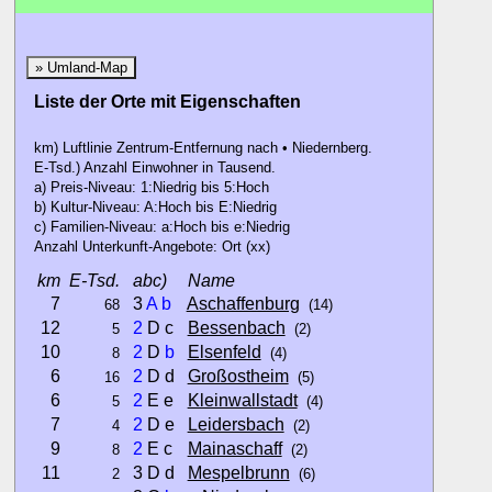
» Umland-Map
Liste der Orte mit Eigenschaften
km) Luftlinie Zentrum-Entfernung nach • Niedernberg.
E-Tsd.) Anzahl Einwohner in Tausend.
a) Preis-Niveau: 1:Niedrig bis 5:Hoch
b) Kultur-Niveau: A:Hoch bis E:Niedrig
c) Familien-Niveau: a:Hoch bis e:Niedrig
Anzahl Unterkunft-Angebote: Ort (xx)
km
E-Tsd.
abc)
Name
7
3
A
b
Aschaffenburg
68
(14)
12
2
D c
Bessenbach
5
(2)
10
2
D
b
Elsenfeld
8
(4)
6
2
D d
Großostheim
16
(5)
6
2
E e
Kleinwallstadt
5
(4)
7
2
D e
Leidersbach
4
(2)
9
2
E c
Mainaschaff
8
(2)
11
3 D d
Mespelbrunn
2
(6)