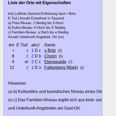
Liste der Orte mit Eigenschaften
km) Luftlinie Zentrum-Entfernung nach • Britz.
E-Tsd.) Anzahl Einwohner in Tausend.
a) Preis-Niveau: 1:Niedrig bis 5:Hoch
b) Kultur-Niveau: A:Hoch bis E:Niedrig
c) Familien-Niveau: a:Hoch bis e:Niedrig
Anzahl Unterkunft-Angebote: Ort (xx)
km
E-Tsd.
abc)
Name
•
1
D c
» Britz
2
(2)
8
2
D
b
Chorin
2
(5)
4
2
C c
Eberswalde
40
(7)
12
1
D
a
Falkenberg (Mark)
2
(2)
Hinweise:
zu b) Kulturelles und touristisches Niveau eines Ortes oder
zu c) Das Familien-Niveau ergibt sich aus kind- und familien
und Unterkunft-Angeboten am Gast-Ort.