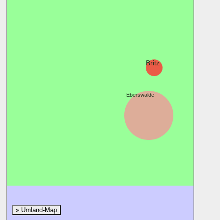
Britz
Eberswalde
» Umland-Map