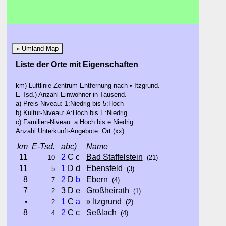
» Umland-Map
Liste der Orte mit Eigenschaften
km) Luftlinie Zentrum-Entfernung nach • Itzgrund.
E-Tsd.) Anzahl Einwohner in Tausend.
a) Preis-Niveau: 1:Niedrig bis 5:Hoch
b) Kultur-Niveau: A:Hoch bis E:Niedrig
c) Familien-Niveau: a:Hoch bis e:Niedrig
Anzahl Unterkunft-Angebote: Ort (xx)
km
E-Tsd.
abc)
Name
11
2
C c
Bad Staffelstein
10
(21)
11
1
D d
Ebensfeld
5
(3)
8
2
D
b
Ebern
7
(4)
7
3 D e
Großheirath
2
(1)
•
1
C
a
» Itzgrund
2
(2)
8
2
C c
Seßlach
4
(4)