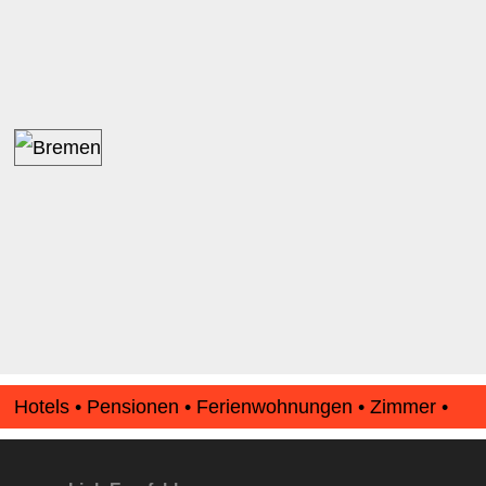
Hotels • Pensionen • Ferienwohnungen • Zimmer •
Apartments • www.Finde-Unterkunft.de