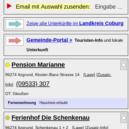
Email mit Auswahl zusenden:
Eingabe ...
Landkreis Coburg
Zeige alle Unterkünfte im
Gemeinde-Portal »
Touristen-Info
und lokale
Unterkunft
Pension Marianne
96274 Itzgrund, Kloster-Banz-Strasse 14
[Lage]
[Zusatz-
(09533) 307
Info]
OT: Gleußen
Ferienwohnung
Haustiere-erlaubt
Ferienhof Die Schenkenau
96274 Itzgrund, Schenkenau 1 + 2
[Lage]
[Zusatz-Info]