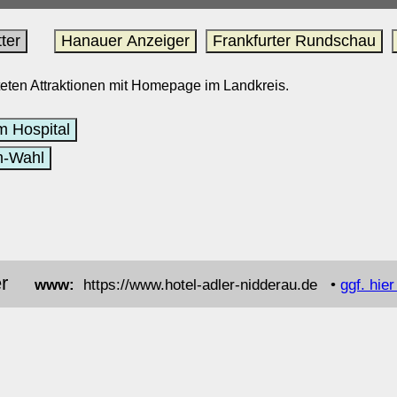
ter
Hanauer Anzeiger
Frankfurter Rundschau
steten Attraktionen mit Homepage im Landkreis.
m Hospital
m-Wahl
dler
www:
https://www.hotel-adler-nidderau.de •
ggf. hier