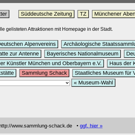
ter
Süddeutsche Zeitung
TZ
Münchener Aben
lle gelisteten Attraktionen mit Homepage in der Stadt.
eutschen Alpenvereins
Archäologische Staatssamml
atte zur Antenne
Bayerisches Nationalmuseum
De
nder Künstler München und Oberbayern e.V.
Haus der 
stätte
Sammlung Schack
Staatliches Museum für 
« Museum-Wahl
http://www.sammlung-schack.de •
ggf. hier »