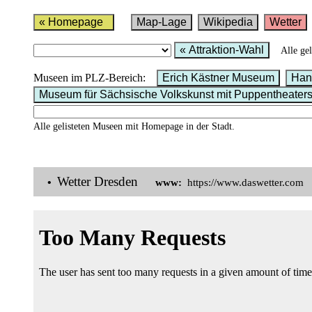
« Homepage
Map-Lage
Wikipedia
Wetter
« Attraktion-Wahl
Alle ge
Museen im PLZ-Bereich:
Erich Kästner Museum
Han
Museum für Sächsische Volkskunst mit Puppentheate
Alle gelisteten Museen mit Homepage in der Stadt.
Wetter Dresden
•
www:
https://www.daswetter.com