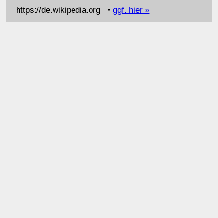
https://de.wikipedia.org •
ggf. hier »