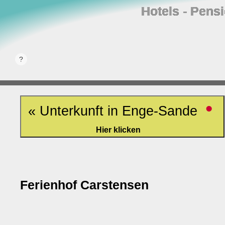
Hotels ‐ Pens
•
« Unterkunft in Enge-Sande
Hier klicken
Ferienhof Carstensen