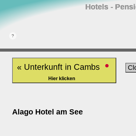
Hotels ‐ Pens
•
« Unterkunft in Cambs
Cl
Hier klicken
Alago Hotel am See